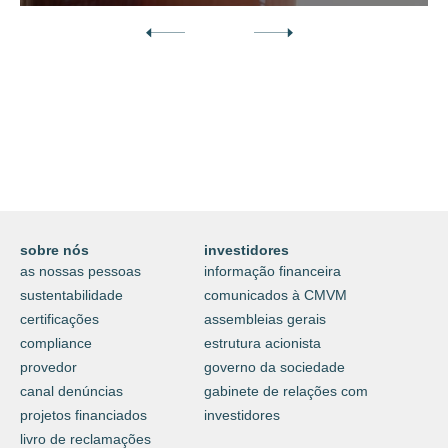
Descubra o nosso mundo digital da
proteção e do cuidar.
⟶
saiba mais
sobre nós
investidores
as nossas pessoas
informação financeira
sustentabilidade
comunicados à CMVM
certificações
assembleias gerais
compliance
estrutura acionista
provedor
governo da sociedade
canal denúncias
gabinete de relações com
projetos financiados
investidores
livro de reclamações