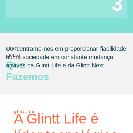
3
Concentramo-nos em proporcionar fiabilidade
glintt
global
numa sociedade em constante mudança
Que
através da Glintt Life e da Glintt Next.
Fazemos
glintt life
A Glintt Life é