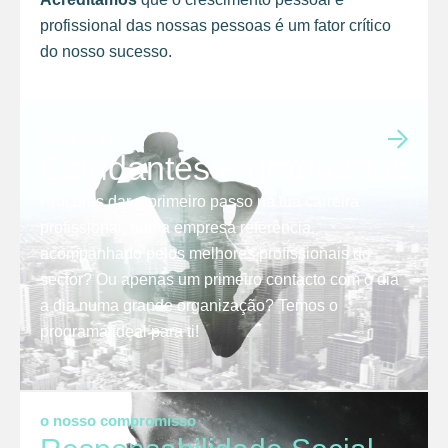
profissional das nossas pessoas é um fator crítico
do nosso sucesso.
junta-te a nós
Estudantes e graduados
Procuras dar o primeiro passo na tua carreira
profissional, numa empresa referência,
acompanhado pelos melhores profissionais do
sector? Ou apenas um primeiro contacto com o dia
a dia numa grande organização? Temos o
programa ideal para ti!
o nosso compromisso