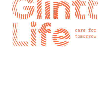
glintt next
Glintt Next é a
nova consultora
tecnológica