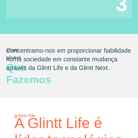
3
Concentramo-nos em proporcionar fiabilidade
glintt
global
numa sociedade em constante mudança
Que
através da Glintt Life e da Glintt Next.
Fazemos
glintt life
A Glintt Life é