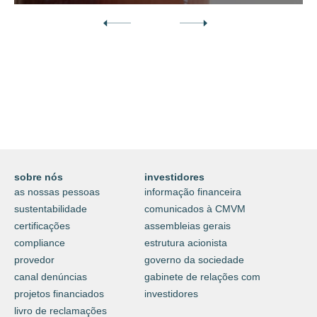
Descubra o nosso mundo digital da
proteção e do cuidar.
⟶
saiba mais
sobre nós
investidores
as nossas pessoas
informação financeira
sustentabilidade
comunicados à CMVM
certificações
assembleias gerais
compliance
estrutura acionista
provedor
governo da sociedade
canal denúncias
gabinete de relações com
projetos financiados
investidores
livro de reclamações