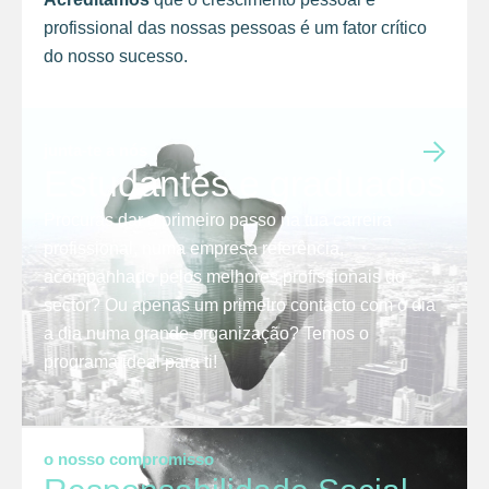
profissional das nossas pessoas é um fator crítico
do nosso sucesso.
junta-te a nós
Estudantes e graduados
Procuras dar o primeiro passo na tua carreira
profissional, numa empresa referência,
acompanhado pelos melhores profissionais do
sector? Ou apenas um primeiro contacto com o dia
a dia numa grande organização? Temos o
programa ideal para ti!
o nosso compromisso