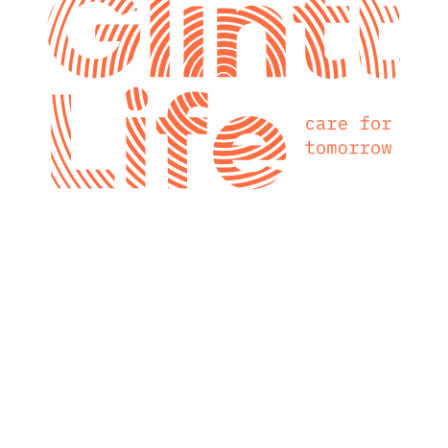
glintt next
Glintt Next é a
nova consultora
tecnológica