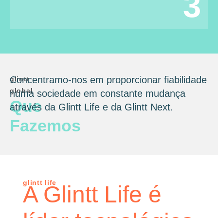
3
Concentramo-nos em proporcionar fiabilidade
glintt
global
numa sociedade em constante mudança
Que
através da Glintt Life e da Glintt Next.
Fazemos
glintt life
A Glintt Life é