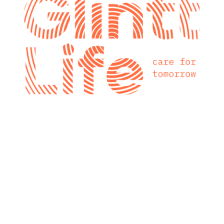
glintt next
Glintt Next é a
nova consultora
tecnológica