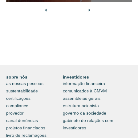
Descubra o nosso mundo digital da
proteção e do cuidar.
⟶
saiba mais
sobre nós
investidores
as nossas pessoas
informação financeira
sustentabilidade
comunicados à CMVM
certificações
assembleias gerais
compliance
estrutura acionista
provedor
governo da sociedade
canal denúncias
gabinete de relações com
projetos financiados
investidores
livro de reclamações