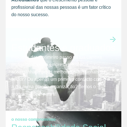
profissional das nossas pessoas é um fator crítico
do nosso sucesso.
junta-te a nós
Estudantes e graduados
Procuras dar o primeiro passo na tua carreira
profissional, numa empresa referência,
acompanhado pelos melhores profissionais do
sector? Ou apenas um primeiro contacto com o dia
a dia numa grande organização? Temos o
programa ideal para ti!
o nosso compromisso