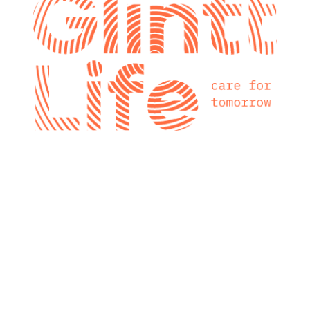
glintt next
Glintt Next é a
nova consultora
tecnológica