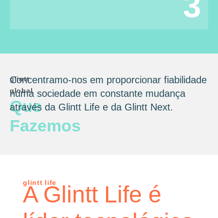
3
Concentramo-nos em proporcionar fiabilidade
glintt
global
numa sociedade em constante mudança
Que
através da Glintt Life e da Glintt Next.
Fazemos
glintt life
A Glintt Life é