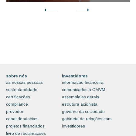
Descubra o nosso mundo digital da
proteção e do cuidar.
⟶
saiba mais
sobre nós
investidores
as nossas pessoas
informação financeira
sustentabilidade
comunicados à CMVM
certificações
assembleias gerais
compliance
estrutura acionista
provedor
governo da sociedade
canal denúncias
gabinete de relações com
projetos financiados
investidores
livro de reclamações