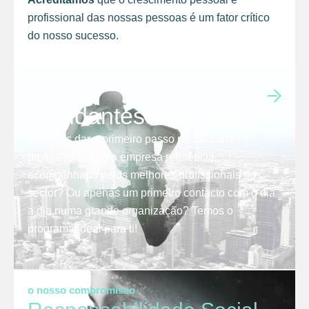
profissional das nossas pessoas é um fator crítico
do nosso sucesso.
junta-te a nós
Estudantes e graduados
Procuras dar o primeiro passo na tua carreira
profissional, numa empresa referência,
acompanhado pelos melhores profissionais do
sector? Ou apenas um primeiro contacto com o dia
a dia numa grande organização? Temos o
programa ideal para ti!
o nosso compromisso