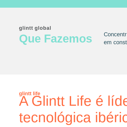
glintt global
Concentr
Que Fazemos
em consta
glintt life
A Glintt Life é líd
tecnológica ibéri