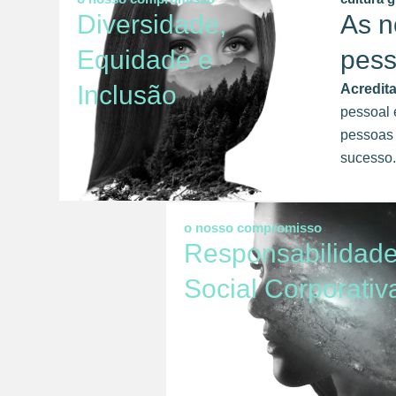
Diversidade,
As n
Equidade e
pes
Inclusão
Acredit
pessoal 
pessoas 
sucesso.
o nosso compromisso
Responsabilidad
Social Corporativ