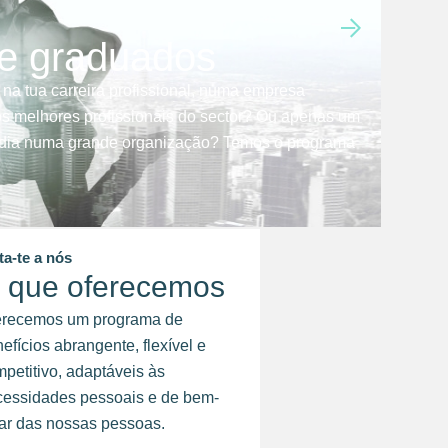
 e graduados
 na tua carreira profissional, numa empresa
s melhores profissionais do sector? Ou apenas um
a dia numa grande organização? Temos o programa
ta-te a nós
 que oferecemos
erecemos um programa de
efícios abrangente, flexível e
petitivo, adaptáveis às
cessidades pessoais e de bem-
ar das nossas pessoas.