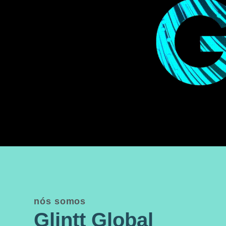
nós somos
Glintt Global