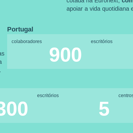
cotada na Euronext,
com
apoiar a vida quotidiana
Portugal
colaboradores
escritórios
900
as
a
.
escritórios
centro
300
5