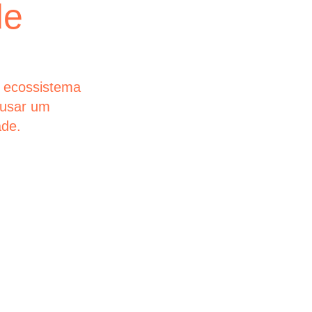
de
empre
Nas jornadas 
simplicidade 
maiores empr
 ecossistema
futuros que es
ausar um
ade.
glintt next