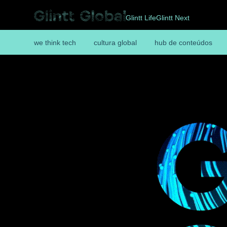
Glintt Life
Glintt Next
we think tech
cultura global
hub de conteúdos