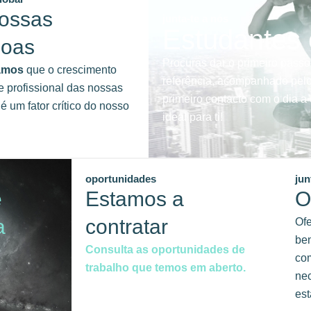
ossas
junta-te a nós
Estudantes
soas
Procuras dar o primeiro passo
amos
que o crescimento
referência, acompanhado pelo
e profissional das nossas
primeiro contacto com o dia 
é um fator crítico do nosso
ideal para ti!
oportunidades
jun
e
Estamos a
O
a
contratar
Of
ben
Consulta as oportunidades de
com
trabalho que temos em aberto.
ne
est