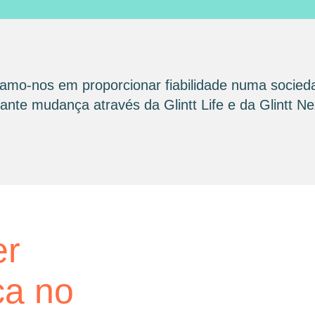
amo-nos em proporcionar fiabilidade numa socied
nte mudança através da Glintt Life e da Glintt Ne
glintt next
er
Glint
ca no
consu