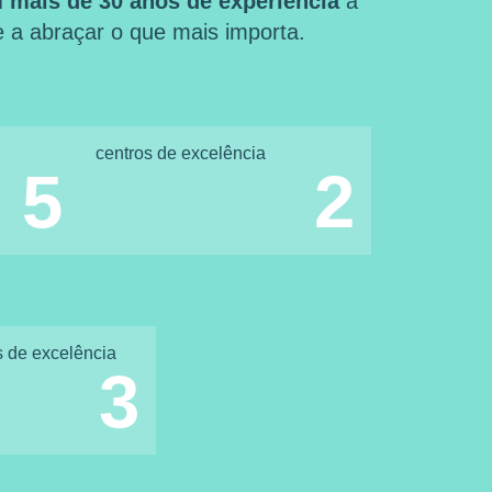
 mais de 30 anos de experiência
a
 e a abraçar o que mais importa.
centros de excelência
5
2
s de excelência
3