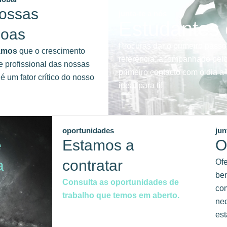
ossas
junta-te a nós
Estudantes
soas
Procuras dar o primeiro passo
amos
que o crescimento
referência, acompanhado pelo
e profissional das nossas
primeiro contacto com o dia 
é um fator crítico do nosso
ideal para ti!
oportunidades
jun
e
Estamos a
O
a
contratar
Of
ben
Consulta as oportunidades de
com
trabalho que temos em aberto.
ne
est