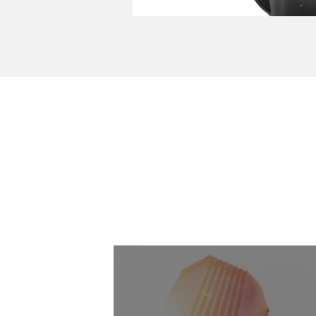
insights
Entre no nosso mu