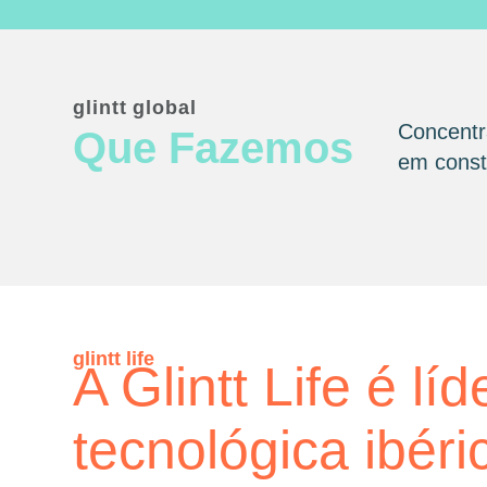
glintt global
Concentr
Que Fazemos
em consta
glintt life
A Glintt Life é líd
tecnológica ibéri