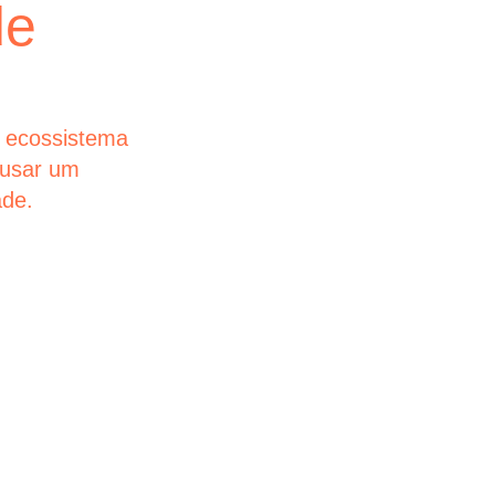
de
empre
Nas jornadas 
simplicidade 
maiores empr
 ecossistema
futuros que es
ausar um
ade.
glintt next