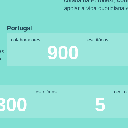
cotada na Euronext,
com
apoiar a vida quotidiana
Portugal
colaboradores
escritórios
900
as
a
.
escritórios
centro
300
5