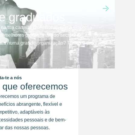
 e graduados
 na tua carreira profissional, numa empresa
s melhores profissionais do sector? Ou apenas um
a dia numa grande organização? Temos o programa
ta-te a nós
 que oferecemos
erecemos um programa de
efícios abrangente, flexível e
petitivo, adaptáveis às
cessidades pessoais e de bem-
ar das nossas pessoas.