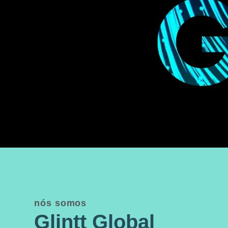
nós somos
Glintt Global