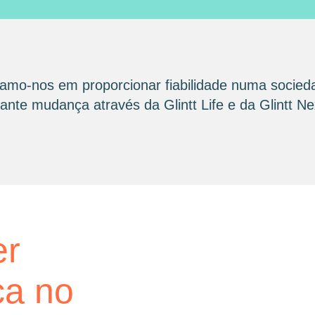
amo-nos em proporcionar fiabilidade numa socied
nte mudança através da Glintt Life e da Glintt Ne
glintt next
er
Glint
ca no
consu