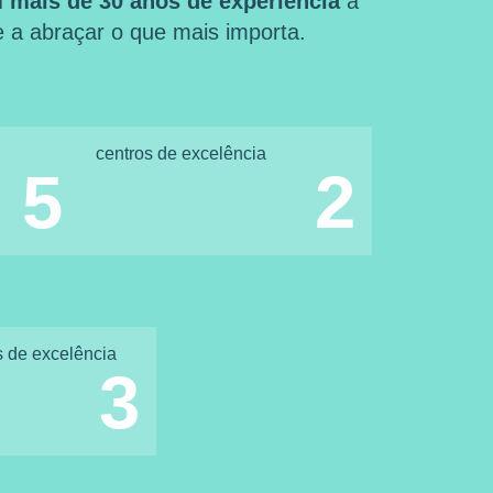
 mais de 30 anos de experiência
a
 e a abraçar o que mais importa.
centros de excelência
5
2
s de excelência
3