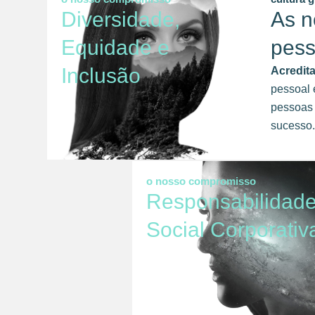
Diversidade,
As n
Equidade e
pes
Inclusão
Acredit
pessoal 
pessoas 
sucesso.
o nosso compromisso
Responsabilidad
Social Corporativ