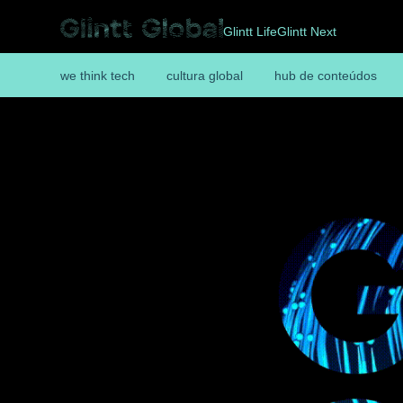
Glintt Life
Glintt Next
we think tech
cultura global
hub de conteúdos