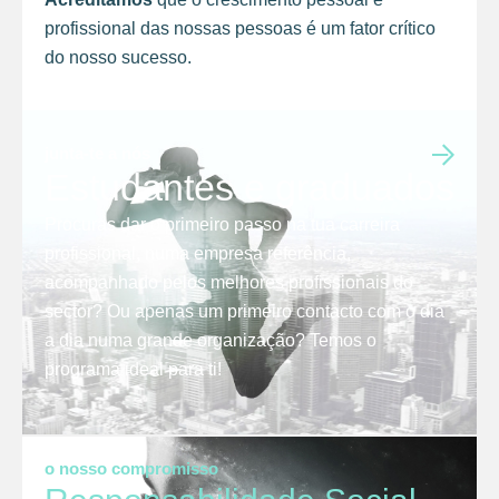
profissional das nossas pessoas é um fator crítico
do nosso sucesso.
junta-te a nós
Estudantes e graduados
Procuras dar o primeiro passo na tua carreira
profissional, numa empresa referência,
acompanhado pelos melhores profissionais do
sector? Ou apenas um primeiro contacto com o dia
a dia numa grande organização? Temos o
programa ideal para ti!
o nosso compromisso