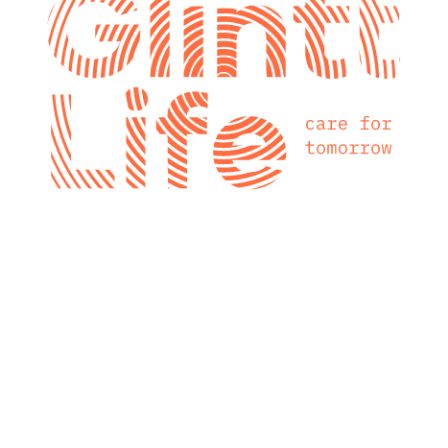
glintt next
Glintt Next é a
nova consultora
tecnológica