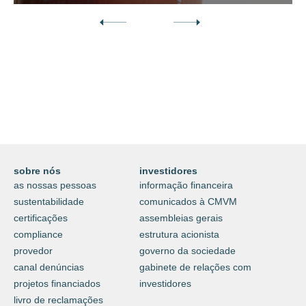
Descubra o nosso mundo digital da
proteção e do cuidar.
⟶
saiba mais
sobre nós
investidores
as nossas pessoas
informação financeira
sustentabilidade
comunicados à CMVM
certificações
assembleias gerais
compliance
estrutura acionista
provedor
governo da sociedade
canal denúncias
gabinete de relações com
projetos financiados
investidores
livro de reclamações