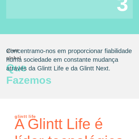
3
Concentramo-nos em proporcionar fiabilidade
glintt
global
numa sociedade em constante mudança
Que
através da Glintt Life e da Glintt Next.
Fazemos
glintt life
A Glintt Life é