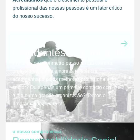
profissional das nossas pessoas é um fator crítico
do nosso sucesso.
junta-te a nós
Estudantes e graduados
Procuras dar o primeiro passo na tua carreira
profissional, numa empresa referência,
acompanhado pelos melhores profissionais do
sector? Ou apenas um primeiro contacto com o dia
a dia numa grande organização? Temos o
programa ideal para ti!
o nosso compromisso