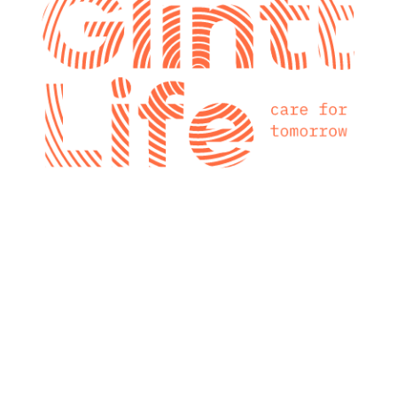
glintt next
Glintt Next é a
nova consultora
tecnológica