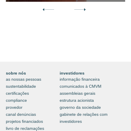
Descubra o nosso mundo digital da
proteção e do cuidar.
⟶
saiba mais
sobre nós
investidores
as nossas pessoas
informação financeira
sustentabilidade
comunicados à CMVM
certificações
assembleias gerais
compliance
estrutura acionista
provedor
governo da sociedade
canal denúncias
gabinete de relações com
projetos financiados
investidores
livro de reclamações