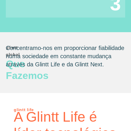
3
Concentramo-nos em proporcionar fiabilidade
glintt
global
numa sociedade em constante mudança
Que
através da Glintt Life e da Glintt Next.
Fazemos
glintt life
A Glintt Life é