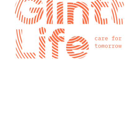
glintt next
Glintt Next é a
nova consultora
tecnológica