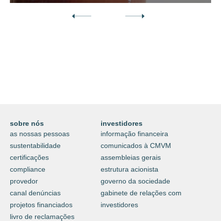
Descubra o nosso mundo digital da
proteção e do cuidar.
⟶
saiba mais
sobre nós
investidores
as nossas pessoas
informação financeira
sustentabilidade
comunicados à CMVM
certificações
assembleias gerais
compliance
estrutura acionista
provedor
governo da sociedade
canal denúncias
gabinete de relações com
projetos financiados
investidores
livro de reclamações