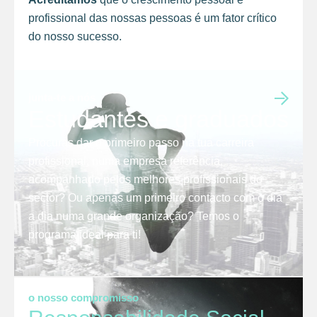
profissional das nossas pessoas é um fator crítico
do nosso sucesso.
junta-te a nós
Estudantes e graduados
Procuras dar o primeiro passo na tua carreira
profissional, numa empresa referência,
acompanhado pelos melhores profissionais do
sector? Ou apenas um primeiro contacto com o dia
a dia numa grande organização? Temos o
programa ideal para ti!
o nosso compromisso