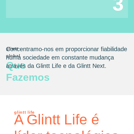
3
Concentramo-nos em proporcionar fiabilidade
glintt
global
numa sociedade em constante mudança
Que
através da Glintt Life e da Glintt Next.
Fazemos
glintt life
A Glintt Life é