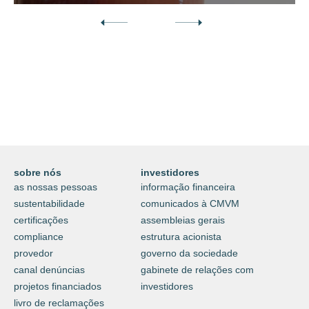
Descubra o nosso mundo digital da
proteção e do cuidar.
⟶
saiba mais
sobre nós
investidores
as nossas pessoas
informação financeira
sustentabilidade
comunicados à CMVM
certificações
assembleias gerais
compliance
estrutura acionista
provedor
governo da sociedade
canal denúncias
gabinete de relações com
projetos financiados
investidores
livro de reclamações