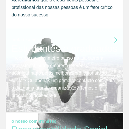
profissional das nossas pessoas é um fator crítico
do nosso sucesso.
junta-te a nós
Estudantes e graduados
Procuras dar o primeiro passo na tua carreira
profissional, numa empresa referência,
acompanhado pelos melhores profissionais do
sector? Ou apenas um primeiro contacto com o dia
a dia numa grande organização? Temos o
programa ideal para ti!
o nosso compromisso