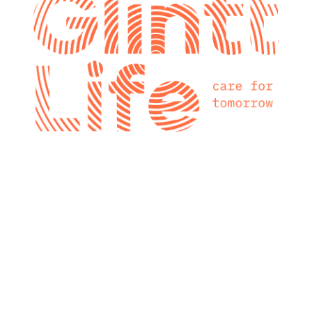
glintt next
Glintt Next é a
nova consultora
tecnológica