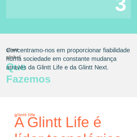
3
Concentramo-nos em proporcionar fiabilidade
glintt
global
numa sociedade em constante mudança
Que
através da Glintt Life e da Glintt Next.
Fazemos
glintt life
A Glintt Life é