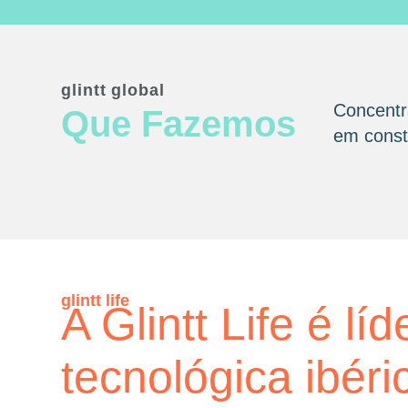
glintt global
Concentr
Que Fazemos
em consta
glintt life
A Glintt Life é líd
tecnológica ibéri