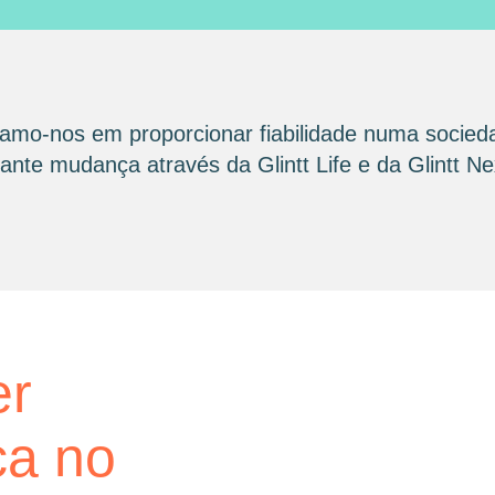
amo-nos em proporcionar fiabilidade numa socied
nte mudança através da Glintt Life e da Glintt Ne
glintt next
er
Glint
ca no
consu