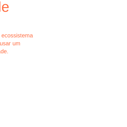
de
empre
Nas jornadas 
simplicidade 
maiores empr
 ecossistema
futuros que es
ausar um
ade.
glintt next