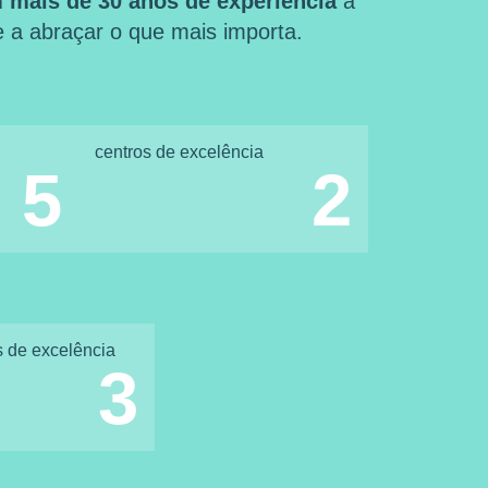
 mais de 30 anos de experiência
a
 e a abraçar o que mais importa.
centros de excelência
5
2
s de excelência
3