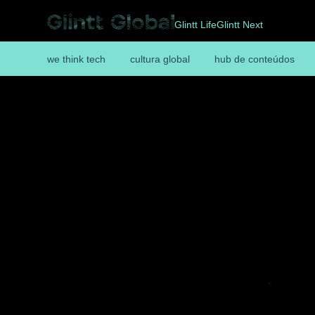
Glintt Life
Glintt Next
we think tech
cultura global
hub de conteúdos