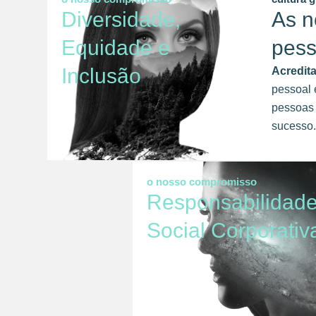
Diversidade,
As n
Equidade e
pes
Inclusão
Acredit
pessoal 
pessoas 
sucesso.
o nosso compromisso
Responsabilidad
Social Corporativ