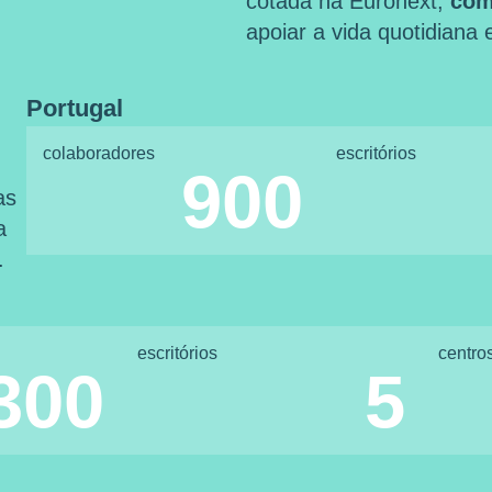
cotada na Euronext,
com
apoiar a vida quotidiana
Portugal
colaboradores
escritórios
900
as
a
.
escritórios
centro
300
5