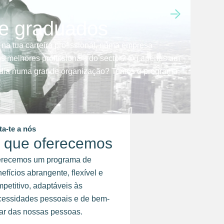
 e graduados
 na tua carreira profissional, numa empresa
s melhores profissionais do sector? Ou apenas um
a dia numa grande organização? Temos o programa
ta-te a nós
 que oferecemos
erecemos um programa de
efícios abrangente, flexível e
petitivo, adaptáveis às
cessidades pessoais e de bem-
ar das nossas pessoas.