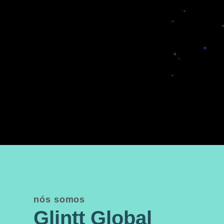
nós somos
Glintt Global