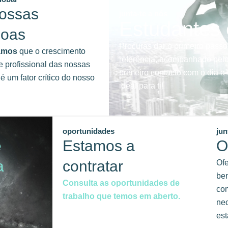
ossas
junta-te a nós
Estudantes
soas
Procuras dar o primeiro passo
amos
que o crescimento
referência, acompanhado pelo
e profissional das nossas
primeiro contacto com o dia 
é um fator crítico do nosso
ideal para ti!
oportunidades
jun
e
Estamos a
O
a
contratar
Of
ben
Consulta as oportunidades de
com
trabalho que temos em aberto.
ne
est