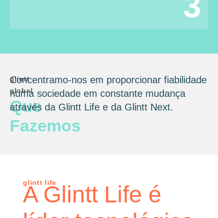
3
Concentramo-nos em proporcionar fiabilidade
glintt
global
numa sociedade em constante mudança
Que
através da Glintt Life e da Glintt Next.
Fazemos
glintt life
A Glintt Life é