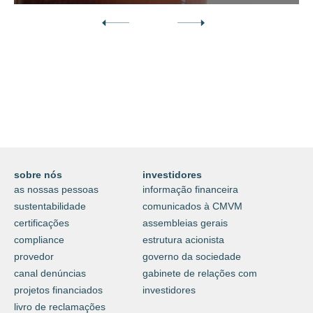
Descubra o nosso mundo digital da
proteção e do cuidar.
⟶
saiba mais
sobre nós
investidores
as nossas pessoas
informação financeira
sustentabilidade
comunicados à CMVM
certificações
assembleias gerais
compliance
estrutura acionista
provedor
governo da sociedade
canal denúncias
gabinete de relações com
projetos financiados
investidores
livro de reclamações