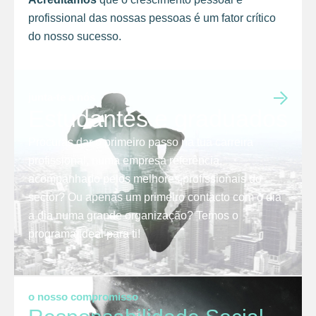
profissional das nossas pessoas é um fator crítico
do nosso sucesso.
junta-te a nós
Estudantes e graduados
Procuras dar o primeiro passo na tua carreira
profissional, numa empresa referência,
acompanhado pelos melhores profissionais do
sector? Ou apenas um primeiro contacto com o dia
a dia numa grande organização? Temos o
programa ideal para ti!
o nosso compromisso