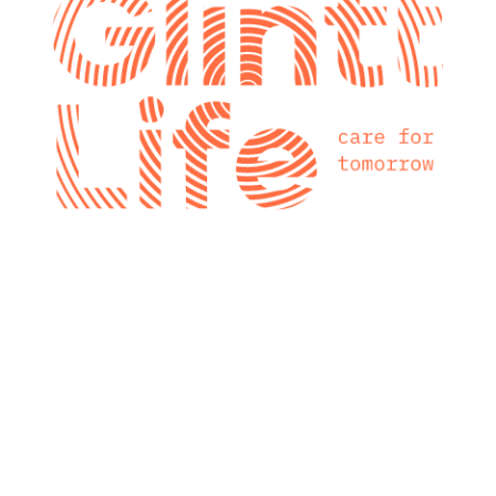
glintt next
Glintt Next é a
nova consultora
tecnológica