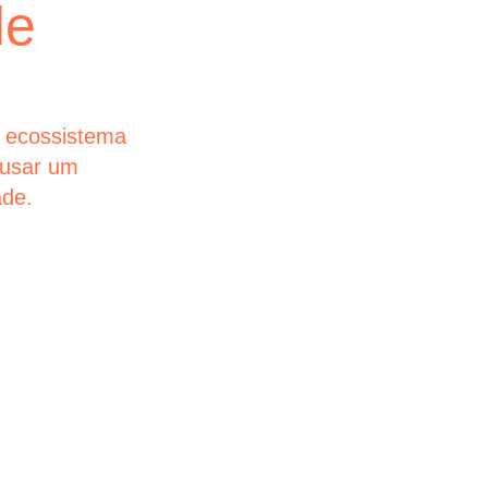
de
empre
Nas jornadas 
simplicidade 
maiores empr
 ecossistema
futuros que es
ausar um
ade.
glintt next