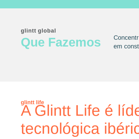
glintt global
Concentr
Que Fazemos
em consta
glintt life
A Glintt Life é líd
tecnológica ibéri