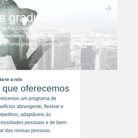
 e graduados
 na tua carreira profissional, numa empresa
s melhores profissionais do sector? Ou apenas um
a dia numa grande organização? Temos o programa
ta-te a nós
 que oferecemos
erecemos um programa de
efícios abrangente, flexível e
petitivo, adaptáveis às
cessidades pessoais e de bem-
ar das nossas pessoas.