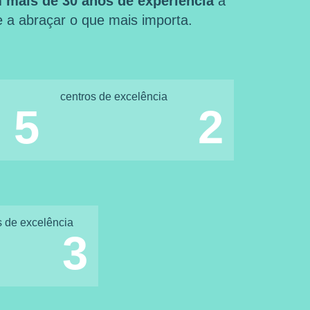
 mais de 30 anos de experiência
a
 e a abraçar o que mais importa.
centros de excelência
5
2
s de excelência
3