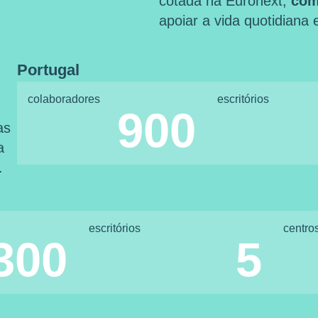
cotada na Euronext,
com
apoiar a vida quotidiana
Portugal
colaboradores
escritórios
900
as
a
.
escritórios
centro
300
5