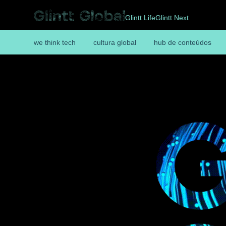
Glintt Life
Glintt Next
we think tech
cultura global
hub de conteúdos