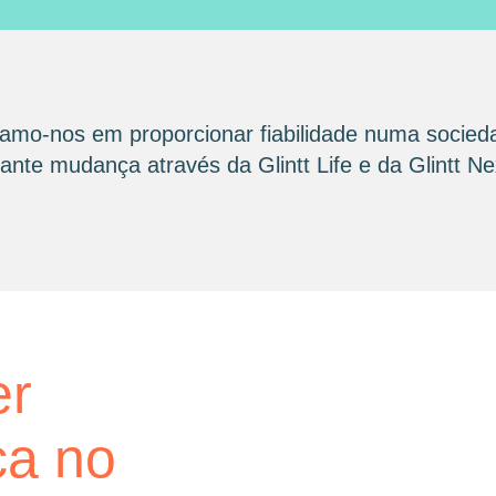
amo-nos em proporcionar fiabilidade numa socied
nte mudança através da Glintt Life e da Glintt Ne
glintt next
er
Glint
ca no
consu