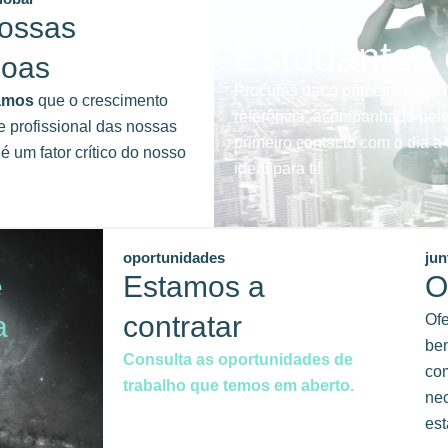
ossas
junta-te a nós
Estudantes
soas
Procuras dar o primeiro passo
amos
que o crescimento
referência, acompanhado pelo
e profissional das nossas
primeiro contacto com o dia 
é um fator crítico do nosso
ideal para ti!
oportunidades
jun
e
Estamos a
O
a
contratar
Of
ben
Consulta as oportunidades de
com
trabalho que temos em aberto.
ne
est