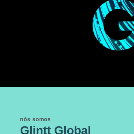
nós somos
Glintt Global