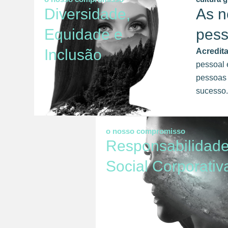
Diversidade,
As n
Equidade e
pes
Inclusão
Acredit
pessoal 
pessoas 
sucesso.
o nosso compromisso
Responsabilidad
Social Corporativ