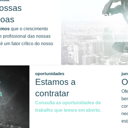
ossas
junta-te a nós
Estudantes
soas
Procuras dar o primeiro passo
amos
que o crescimento
referência, acompanhado pelo
e profissional das nossas
primeiro contacto com o dia 
é um fator crítico do nosso
ideal para ti!
oportunidades
jun
e
Estamos a
O
a
contratar
Of
ben
Consulta as oportunidades de
com
trabalho que temos em aberto.
ne
est