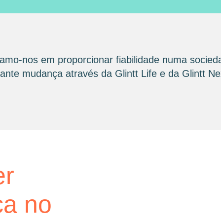
amo-nos em proporcionar fiabilidade numa socied
nte mudança através da Glintt Life e da Glintt Ne
glintt next
er
Glint
ca no
consu