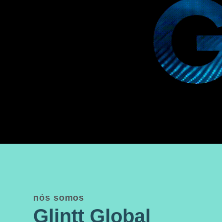
nós somos
Glintt Global