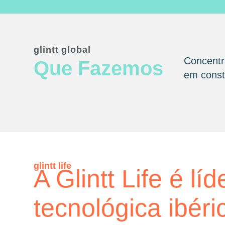
glintt global
Concentr
Que Fazemos
em consta
glintt life
A Glintt Life é líd
tecnológica ibéri