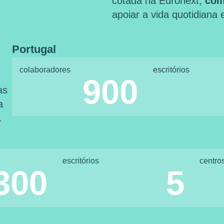
cotada na Euronext,
com
apoiar a vida quotidiana
Portugal
colaboradores
escritórios
900
as
a
.
escritórios
centro
300
5