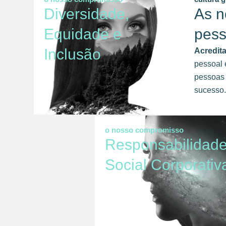
Diversidade,
As n
Equidade e
pes
Inclusão
Acredit
pessoal 
pessoas 
sucesso.
o nosso compromisso
Responsabilidad
Social Corporativ