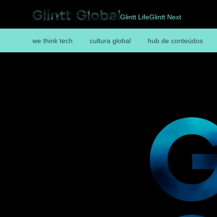
Glintt Life
Glintt Next
we think tech
cultura global
hub de conteúdos