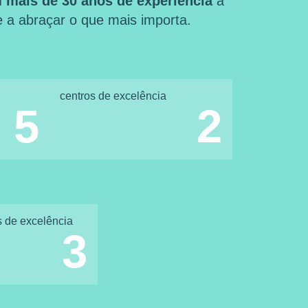
 mais de 30 anos de experiência
a
 e a abraçar o que mais importa.
centros de excelência
5
2
s de excelência
3