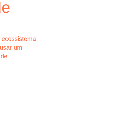
de
empre
Nas jornadas 
simplicidade 
maiores empr
 ecossistema
futuros que es
ausar um
ade.
glintt next