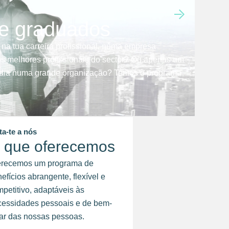
 e graduados
 na tua carreira profissional, numa empresa
s melhores profissionais do sector? Ou apenas um
a dia numa grande organização? Temos o programa
ta-te a nós
 que oferecemos
erecemos um programa de
efícios abrangente, flexível e
petitivo, adaptáveis às
cessidades pessoais e de bem-
ar das nossas pessoas.