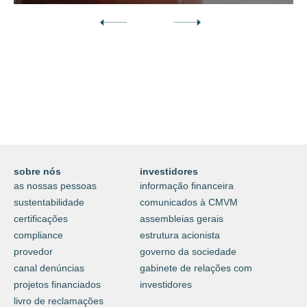
Descubra o nosso mundo digital da
proteção e do cuidar.
⟶
saiba mais
sobre nós
investidores
as nossas pessoas
informação financeira
sustentabilidade
comunicados à CMVM
certificações
assembleias gerais
compliance
estrutura acionista
provedor
governo da sociedade
canal denúncias
gabinete de relações com
projetos financiados
investidores
livro de reclamações