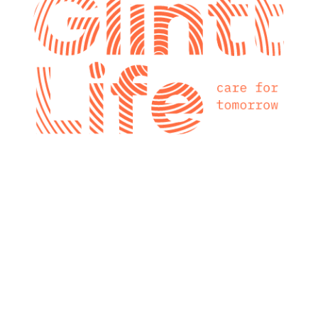
glintt next
Glintt Next é a
nova consultora
tecnológica