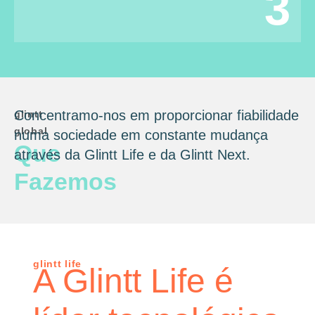
3
Concentramo-nos em proporcionar fiabilidade
glintt
global
numa sociedade em constante mudança
Que
através da Glintt Life e da Glintt Next.
Fazemos
glintt life
A Glintt Life é