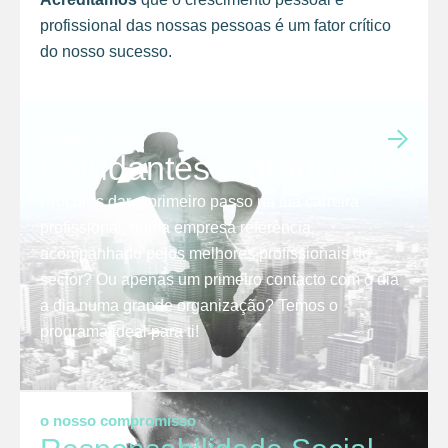
profissional das nossas pessoas é um fator crítico
do nosso sucesso.
junta-te a nós
Estudantes e graduados
Procuras dar o primeiro passo na tua carreira
profissional, numa empresa referência,
acompanhado pelos melhores profissionais do
sector? Ou apenas um primeiro contacto com o dia
a dia numa grande organização? Temos o
programa ideal para ti!
o nosso compromisso