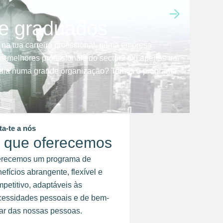
 e graduados
 na tua carreira profissional, numa empresa
s melhores profissionais do sector? Ou apenas um
a dia numa grande organização? Temos o programa
ta-te a nós
 que oferecemos
erecemos um programa de
efícios abrangente, flexível e
petitivo, adaptáveis às
cessidades pessoais e de bem-
ar das nossas pessoas.