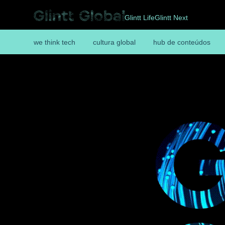
Glintt Life
Glintt Next
we think tech
cultura global
hub de conteúdos