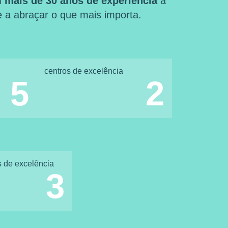
 mais de 30 anos de experiência
a
 e a abraçar o que mais importa.
centros de excelência
5
2
s de excelência
3