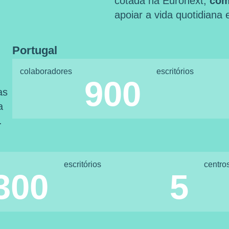
cotada na Euronext,
com
apoiar a vida quotidiana
Portugal
colaboradores
escritórios
900
as
a
.
escritórios
centro
300
5