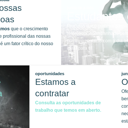
ossas
junta-te a nós
Estudantes
soas
Procuras dar o primeiro passo
amos
que o crescimento
referência, acompanhado pelo
e profissional das nossas
primeiro contacto com o dia 
é um fator crítico do nosso
ideal para ti!
oportunidades
jun
e
Estamos a
O
a
contratar
Of
ben
Consulta as oportunidades de
com
trabalho que temos em aberto.
ne
est