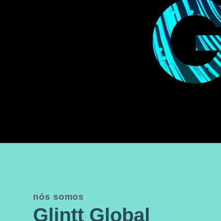
nós somos
Glintt Global