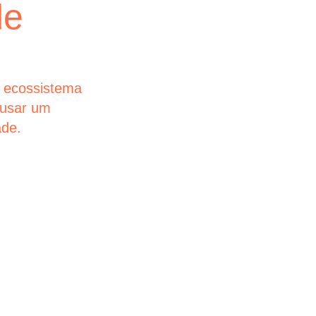
de
empre
Nas jornadas 
simplicidade 
maiores empr
 ecossistema
futuros que es
ausar um
ade.
glintt next