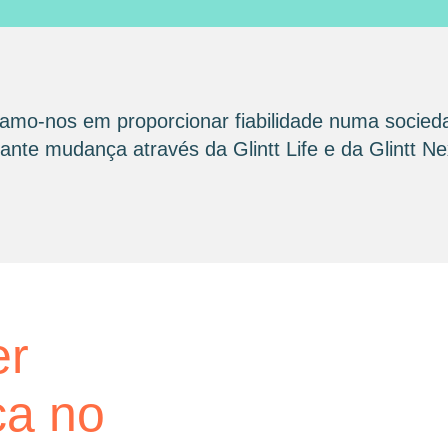
amo-nos em proporcionar fiabilidade numa socied
nte mudança através da Glintt Life e da Glintt Ne
glintt next
er
Glint
ca no
consu