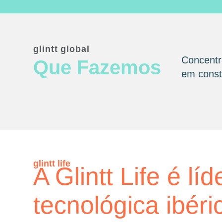
glintt global
Concentr
Que Fazemos
em consta
glintt life
A Glintt Life é líd
tecnológica ibéri