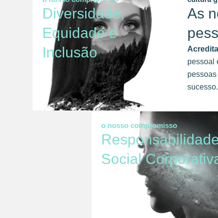
Diversidade,
As n
Equidade e
pes
Inclusão
Acredit
pessoal 
pessoas 
sucesso.
o nosso compromisso
Responsabilidad
Social Corporativ