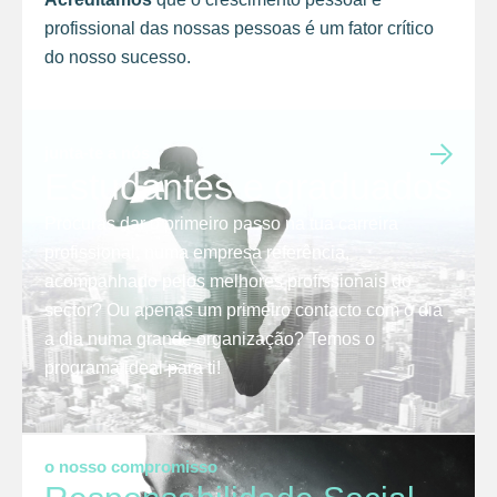
profissional das nossas pessoas é um fator crítico
do nosso sucesso.
junta-te a nós
Estudantes e graduados
Procuras dar o primeiro passo na tua carreira
profissional, numa empresa referência,
acompanhado pelos melhores profissionais do
sector? Ou apenas um primeiro contacto com o dia
a dia numa grande organização? Temos o
programa ideal para ti!
o nosso compromisso