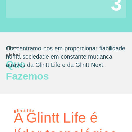
3
Concentramo-nos em proporcionar fiabilidade
glintt
global
numa sociedade em constante mudança
Que
através da Glintt Life e da Glintt Next.
Fazemos
glintt life
A Glintt Life é