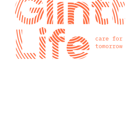
glintt next
Glintt Next é a
nova consultora
tecnológica