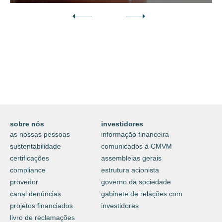
Descubra o nosso mundo digital da
proteção e do cuidar.
⟶
saiba mais
sobre nós
investidores
as nossas pessoas
informação financeira
sustentabilidade
comunicados à CMVM
certificações
assembleias gerais
compliance
estrutura acionista
provedor
governo da sociedade
canal denúncias
gabinete de relações com
projetos financiados
investidores
livro de reclamações