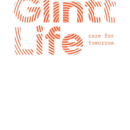
glintt next
Glintt Next é a
nova consultora
tecnológica