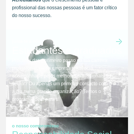
profissional das nossas pessoas é um fator crítico
do nosso sucesso.
junta-te a nós
Estudantes e graduados
Procuras dar o primeiro passo na tua carreira
profissional, numa empresa referência,
acompanhado pelos melhores profissionais do
sector? Ou apenas um primeiro contacto com o dia
a dia numa grande organização? Temos o
programa ideal para ti!
o nosso compromisso