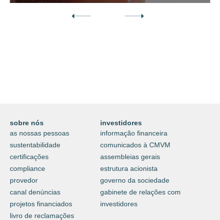
Descubra o nosso mundo digital da
proteção e do cuidar.
⟶
saiba mais
sobre nós
investidores
as nossas pessoas
informação financeira
sustentabilidade
comunicados à CMVM
certificações
assembleias gerais
compliance
estrutura acionista
provedor
governo da sociedade
canal denúncias
gabinete de relações com
projetos financiados
investidores
livro de reclamações