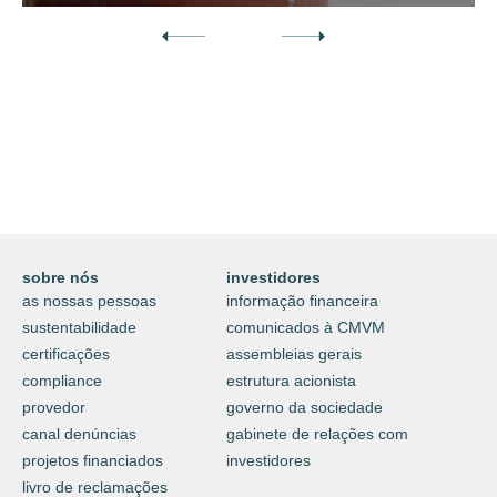
Descubra o nosso mundo digital da
proteção e do cuidar.
⟶
saiba mais
sobre nós
investidores
as nossas pessoas
informação financeira
sustentabilidade
comunicados à CMVM
certificações
assembleias gerais
compliance
estrutura acionista
provedor
governo da sociedade
canal denúncias
gabinete de relações com
projetos financiados
investidores
livro de reclamações