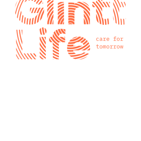
glintt next
Glintt Next é a
nova consultora
tecnológica