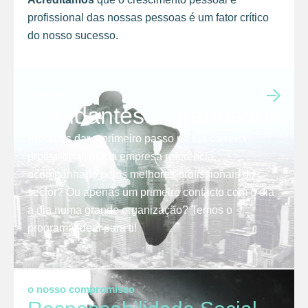
profissional das nossas pessoas é um fator crítico
do nosso sucesso.
junta-te a nós
Estudantes e graduados
Procuras dar o primeiro passo na tua carreira
profissional, numa empresa referência,
acompanhado pelos melhores profissionais do
sector? Ou apenas um primeiro contacto com o dia
a dia numa grande organização? Temos o
programa ideal para ti!
o nosso compromisso