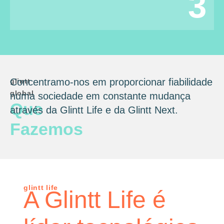
3
Concentramo-nos em proporcionar fiabilidade
glintt
global
numa sociedade em constante mudança
Que
através da Glintt Life e da Glintt Next.
Fazemos
glintt life
A Glintt Life é