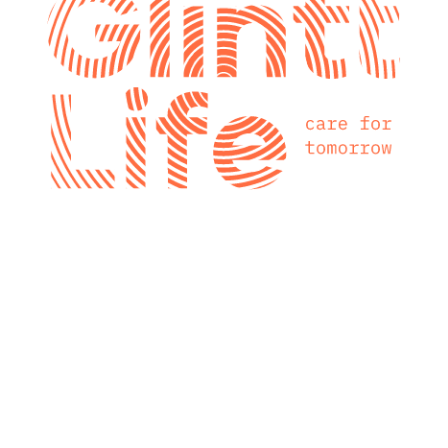
glintt next
Glintt Next é a
nova consultora
tecnológica