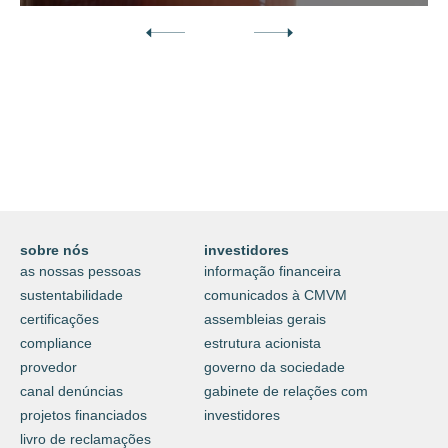
Descubra o nosso mundo digital da
proteção e do cuidar.
⟶
saiba mais
sobre nós
investidores
as nossas pessoas
informação financeira
sustentabilidade
comunicados à CMVM
certificações
assembleias gerais
compliance
estrutura acionista
provedor
governo da sociedade
canal denúncias
gabinete de relações com
projetos financiados
investidores
livro de reclamações