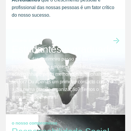
profissional das nossas pessoas é um fator crítico
do nosso sucesso.
junta-te a nós
Estudantes e graduados
Procuras dar o primeiro passo na tua carreira
profissional, numa empresa referência,
acompanhado pelos melhores profissionais do
sector? Ou apenas um primeiro contacto com o dia
a dia numa grande organização? Temos o
programa ideal para ti!
o nosso compromisso