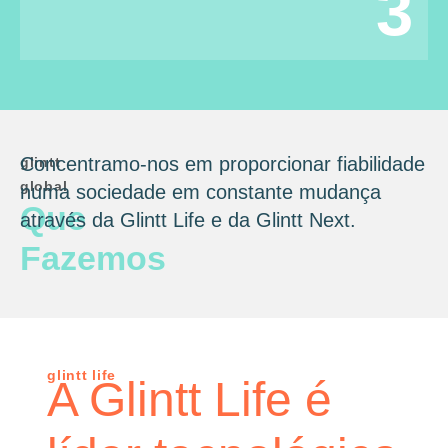
3
Concentramo-nos em proporcionar fiabilidade
glintt
global
numa sociedade em constante mudança
Que
através da Glintt Life e da Glintt Next.
Fazemos
glintt life
A Glintt Life é