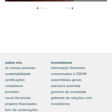
Descubra o nosso mundo digital da
proteção e do cuidar.
⟶
saiba mais
sobre nós
investidores
as nossas pessoas
informação financeira
sustentabilidade
comunicados à CMVM
certificações
assembleias gerais
compliance
estrutura acionista
provedor
governo da sociedade
canal denúncias
gabinete de relações com
projetos financiados
investidores
livro de reclamações