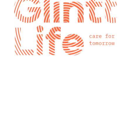
glintt next
Glintt Next é a
nova consultora
tecnológica