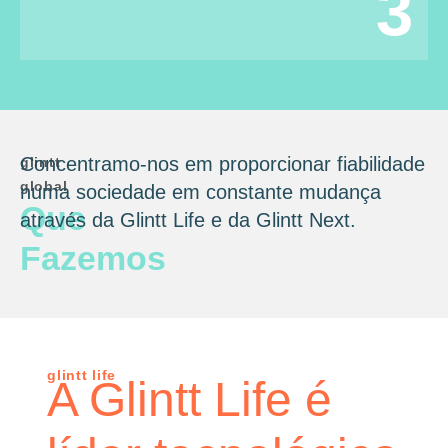
3
Concentramo-nos em proporcionar fiabilidade
glintt
global
numa sociedade em constante mudança
Que
através da Glintt Life e da Glintt Next.
Fazemos
glintt life
A Glintt Life é