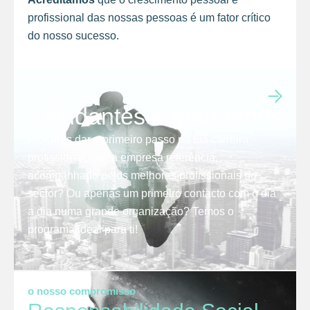
profissional das nossas pessoas é um fator crítico
do nosso sucesso.
junta-te a nós
Estudantes e graduados
Procuras dar o primeiro passo na tua carreira
profissional, numa empresa referência,
acompanhado pelos melhores profissionais do
sector? Ou apenas um primeiro contacto com o dia
a dia numa grande organização? Temos o
programa ideal para ti!
o nosso compromisso