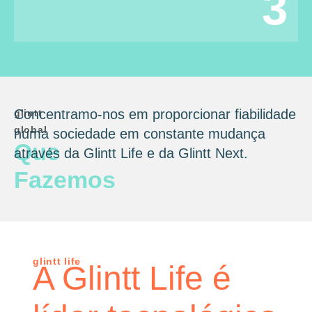
3
Concentramo-nos em proporcionar fiabilidade
glintt
global
numa sociedade em constante mudança
Que
através da Glintt Life e da Glintt Next.
Fazemos
glintt life
A Glintt Life é