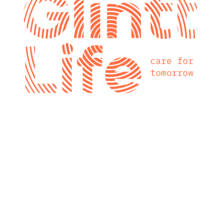
glintt next
Glintt Next é a
nova consultora
tecnológica