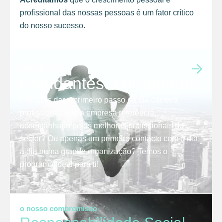
profissional das nossas pessoas é um fator crítico
do nosso sucesso.
junta-te a nós
Estudantes e graduados
Procuras dar o primeiro passo na tua carreira
profissional, numa empresa referência,
acompanhado pelos melhores profissionais do
sector? Ou apenas um primeiro contacto com o dia
a dia numa grande organização? Temos o
programa ideal para ti!
o nosso compromisso