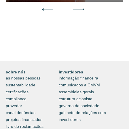
Descubra o nosso mundo digital da
proteção e do cuidar.
⟶
saiba mais
sobre nós
investidores
as nossas pessoas
informação financeira
sustentabilidade
comunicados à CMVM
certificações
assembleias gerais
compliance
estrutura acionista
provedor
governo da sociedade
canal denúncias
gabinete de relações com
projetos financiados
investidores
livro de reclamações