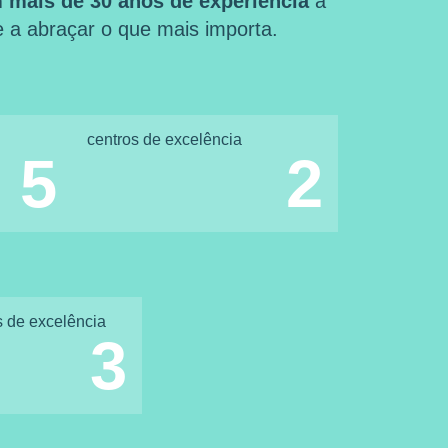
 mais de 30 anos de experiência
a
 e a abraçar o que mais importa.
centros de excelência
5
2
s de excelência
3