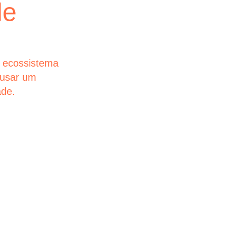
de
empre
Nas jornadas 
simplicidade 
maiores empr
 ecossistema
futuros que es
ausar um
ade.
glintt next