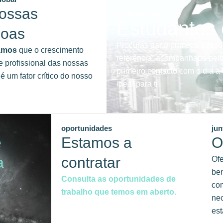
ossas
junta-te a nós
Estudantes
soas
Procuras dar o primeiro passo
amos
que o crescimento
referência, acompanhado pelo
e profissional das nossas
primeiro contacto com o dia 
é um fator crítico do nosso
ideal para ti!
oportunidades
jun
e
Estamos a
O
a
contratar
Of
ben
Consulta as oportunidades de
com
trabalho que temos em aberto.
ne
est