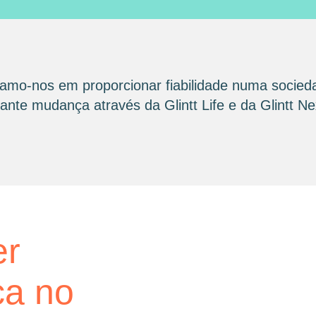
amo-nos em proporcionar fiabilidade numa socied
nte mudança através da Glintt Life e da Glintt Ne
glintt next
er
Glint
ca no
consu