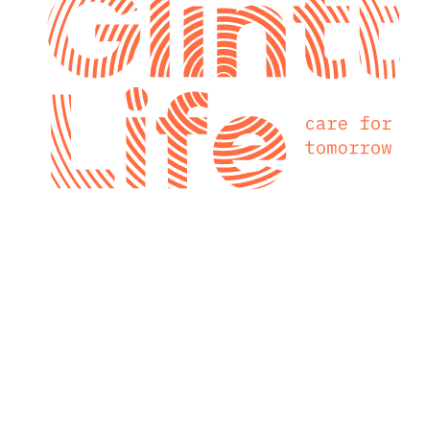
glintt next
Glintt Next é a
nova consultora
tecnológica