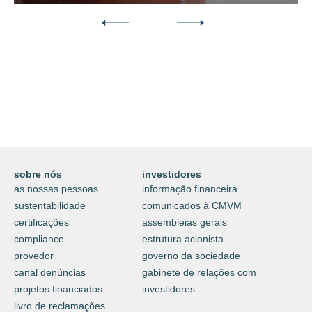
Descubra o nosso mundo digital da
proteção e do cuidar.
⟶
saiba mais
sobre nós
investidores
as nossas pessoas
informação financeira
sustentabilidade
comunicados à CMVM
certificações
assembleias gerais
compliance
estrutura acionista
provedor
governo da sociedade
canal denúncias
gabinete de relações com
projetos financiados
investidores
livro de reclamações