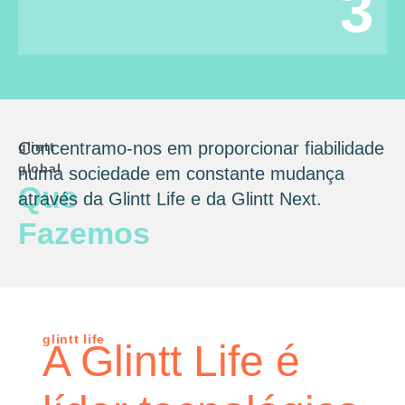
3
Concentramo-nos em proporcionar fiabilidade
glintt
global
numa sociedade em constante mudança
Que
através da Glintt Life e da Glintt Next.
Fazemos
glintt life
A Glintt Life é