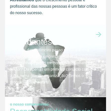
profissional das nossas pessoas é um fator crítico
do nosso sucesso.
junta-te a nós
Estudantes e graduados
Procuras dar o primeiro passo na tua carreira
profissional, numa empresa referência,
acompanhado pelos melhores profissionais do
sector? Ou apenas um primeiro contacto com o dia
a dia numa grande organização? Temos o
programa ideal para ti!
o nosso compromisso