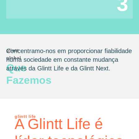
3
Concentramo-nos em proporcionar fiabilidade
glintt
global
numa sociedade em constante mudança
Que
através da Glintt Life e da Glintt Next.
Fazemos
glintt life
A Glintt Life é