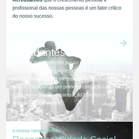
profissional das nossas pessoas é um fator crítico
do nosso sucesso.
junta-te a nós
Estudantes e graduados
Procuras dar o primeiro passo na tua carreira
profissional, numa empresa referência,
acompanhado pelos melhores profissionais do
sector? Ou apenas um primeiro contacto com o dia
a dia numa grande organização? Temos o
programa ideal para ti!
o nosso compromisso