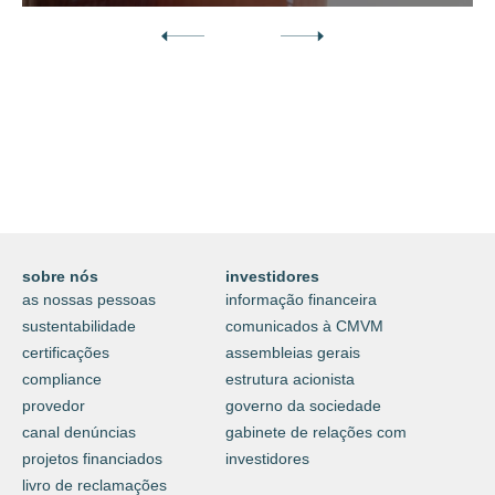
Descubra o nosso mundo digital da
proteção e do cuidar.
⟶
saiba mais
sobre nós
investidores
as nossas pessoas
informação financeira
sustentabilidade
comunicados à CMVM
certificações
assembleias gerais
compliance
estrutura acionista
provedor
governo da sociedade
canal denúncias
gabinete de relações com
projetos financiados
investidores
livro de reclamações