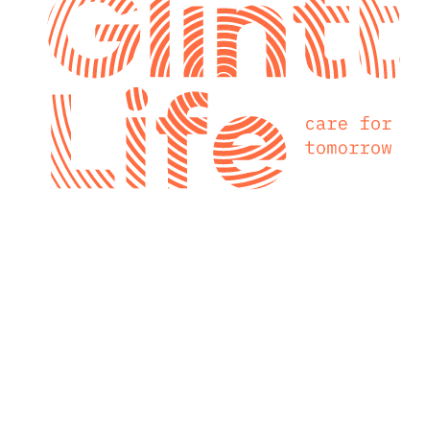
glintt next
Glintt Next é a
nova consultora
tecnológica