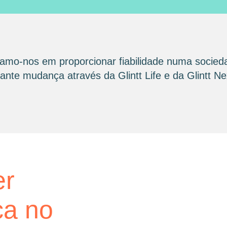
amo-nos em proporcionar fiabilidade numa socied
nte mudança através da Glintt Life e da Glintt Ne
glintt next
er
Glint
ca no
consu