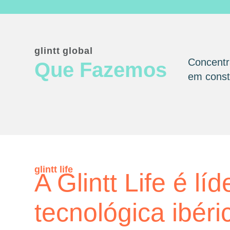
glintt global
Concentr
Que Fazemos
em consta
glintt life
A Glintt Life é líd
tecnológica ibéri