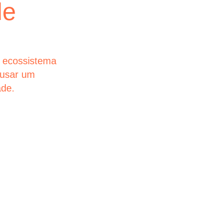
de
empre
Nas jornadas 
simplicidade 
maiores empr
 ecossistema
futuros que es
ausar um
ade.
glintt next