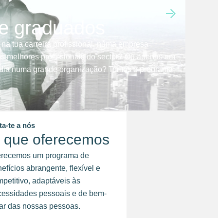
 e graduados
 na tua carreira profissional, numa empresa
s melhores profissionais do sector? Ou apenas um
a dia numa grande organização? Temos o programa
ta-te a nós
 que oferecemos
erecemos um programa de
efícios abrangente, flexível e
petitivo, adaptáveis às
cessidades pessoais e de bem-
ar das nossas pessoas.