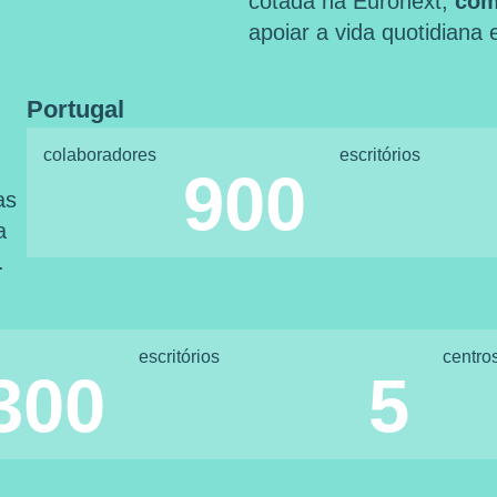
cotada na Euronext,
com
apoiar a vida quotidiana
Portugal
colaboradores
escritórios
900
as
a
.
escritórios
centro
300
5