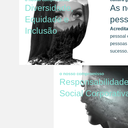
Diversidade,
As n
Equidade e
pes
Inclusão
Acredit
pessoal 
pessoas 
sucesso.
o nosso compromisso
Responsabilidad
Social Corporativ