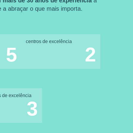
 mais de 30 anos de experiência
a
 e a abraçar o que mais importa.
centros de excelência
5
2
s de excelência
3