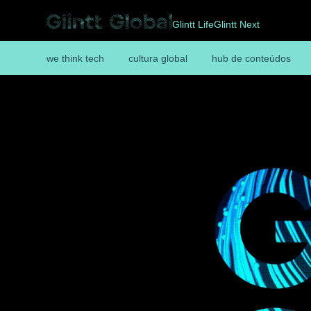
Glintt Life
Glintt Next
we think tech
cultura global
hub de conteúdos