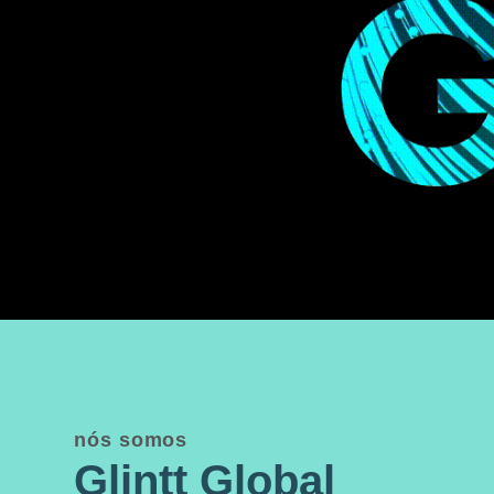
nós somos
Glintt Global