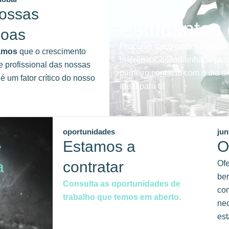
ossas
junta-te a nós
Estudantes
soas
Procuras dar o primeiro passo
amos
que o crescimento
referência, acompanhado pelo
e profissional das nossas
primeiro contacto com o dia 
é um fator crítico do nosso
ideal para ti!
oportunidades
jun
e
Estamos a
O
a
contratar
Of
ben
Consulta as oportunidades de
com
trabalho que temos em aberto.
ne
est