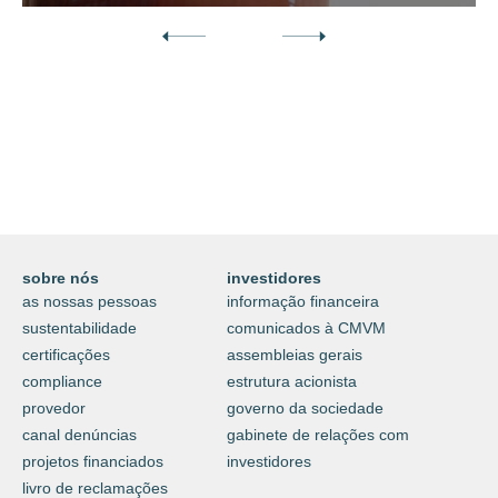
Descubra o nosso mundo digital da
proteção e do cuidar.
⟶
saiba mais
sobre nós
investidores
as nossas pessoas
informação financeira
sustentabilidade
comunicados à CMVM
certificações
assembleias gerais
compliance
estrutura acionista
provedor
governo da sociedade
canal denúncias
gabinete de relações com
projetos financiados
investidores
livro de reclamações