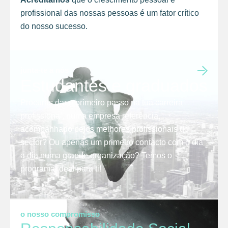
profissional das nossas pessoas é um fator crítico
do nosso sucesso.
junta-te a nós
Estudantes e graduados
Procuras dar o primeiro passo na tua carreira
profissional, numa empresa referência,
acompanhado pelos melhores profissionais do
sector? Ou apenas um primeiro contacto com o dia
a dia numa grande organização? Temos o
programa ideal para ti!
o nosso compromisso