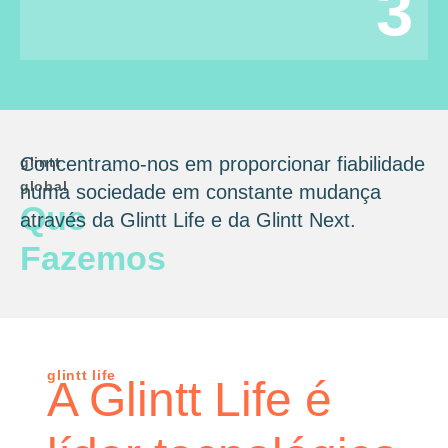
3
Concentramo-nos em proporcionar fiabilidade
glintt
global
numa sociedade em constante mudança
Que
através da Glintt Life e da Glintt Next.
Fazemos
glintt life
A Glintt Life é