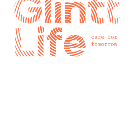
glintt next
Glintt Next é a
nova consultora
tecnológica