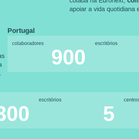
cotada na Euronext,
com
apoiar a vida quotidiana
Portugal
colaboradores
escritórios
900
as
a
.
escritórios
centro
300
5