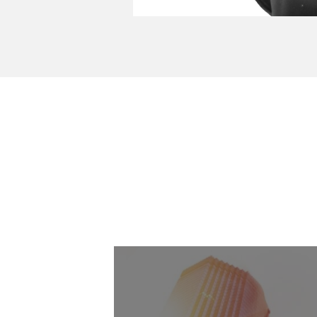
insights
Entre no nosso mu