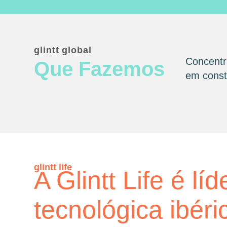
glintt global
Concentr
Que Fazemos
em consta
glintt life
A Glintt Life é líd
tecnológica ibéri