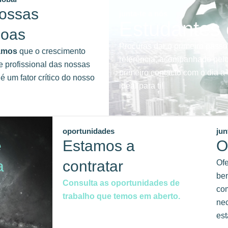
ossas
junta-te a nós
Estudantes
soas
Procuras dar o primeiro passo
amos
que o crescimento
referência, acompanhado pelo
e profissional das nossas
primeiro contacto com o dia 
é um fator crítico do nosso
ideal para ti!
oportunidades
jun
e
Estamos a
O
a
contratar
Of
ben
Consulta as oportunidades de
com
trabalho que temos em aberto.
ne
est