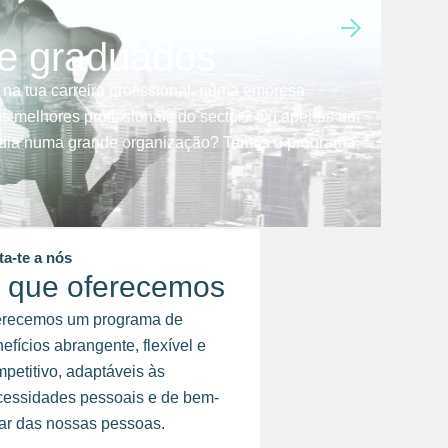
 e graduados
 na tua carreira profissional, numa empresa
s melhores profissionais do sector? Ou apenas um
a dia numa grande organização? Temos o programa
ta-te a nós
 que oferecemos
erecemos um programa de
efícios abrangente, flexível e
petitivo, adaptáveis às
cessidades pessoais e de bem-
ar das nossas pessoas.