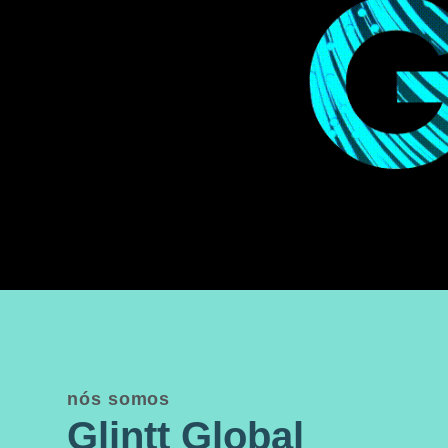
nós somos
Glintt Global