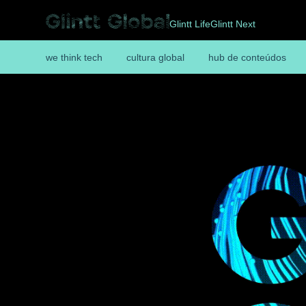
Glintt Life
Glintt Next
we think tech
cultura global
hub de conteúdos