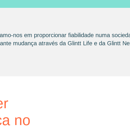
amo-nos em proporcionar fiabilidade numa socied
nte mudança através da Glintt Life e da Glintt Ne
glintt next
er
Glint
ca no
consu