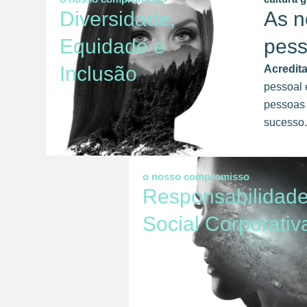
Diversidade,
As n
Equidade e
pes
Inclusão
Acredit
pessoal 
pessoas 
sucesso.
o nosso compromisso
Responsabilidad
Social Corporativ