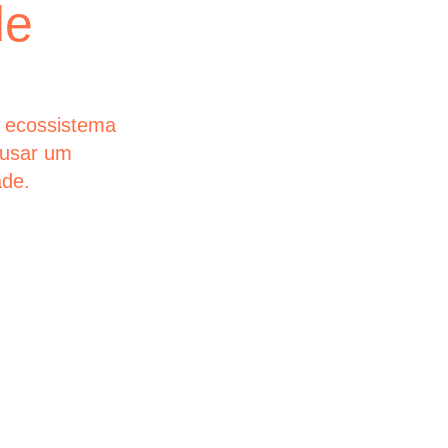
de
empre
Nas jornadas 
simplicidade 
maiores empr
 ecossistema
futuros que es
ausar um
ade.
glintt next