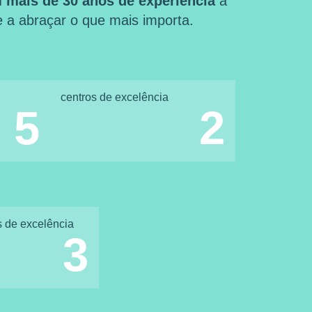
 mais de 30 anos de experiência
a
 e a abraçar o que mais importa.
centros de excelência
5
2
s de excelência
3