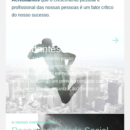
profissional das nossas pessoas é um fator crítico
do nosso sucesso.
junta-te a nós
Estudantes e graduados
Procuras dar o primeiro passo na tua carreira
profissional, numa empresa referência,
acompanhado pelos melhores profissionais do
sector? Ou apenas um primeiro contacto com o dia
a dia numa grande organização? Temos o
programa ideal para ti!
o nosso compromisso