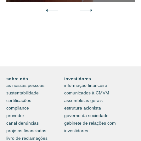
Descubra o nosso mundo digital da
proteção e do cuidar.
⟶
saiba mais
sobre nós
investidores
as nossas pessoas
informação financeira
sustentabilidade
comunicados à CMVM
certificações
assembleias gerais
compliance
estrutura acionista
provedor
governo da sociedade
canal denúncias
gabinete de relações com
projetos financiados
investidores
livro de reclamações