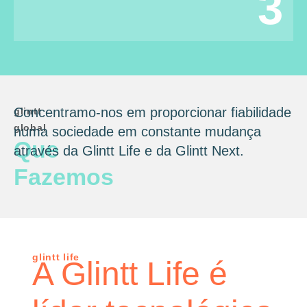
3
Concentramo-nos em proporcionar fiabilidade
glintt
global
numa sociedade em constante mudança
Que
através da Glintt Life e da Glintt Next.
Fazemos
glintt life
A Glintt Life é