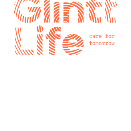
glintt next
Glintt Next é a
nova consultora
tecnológica